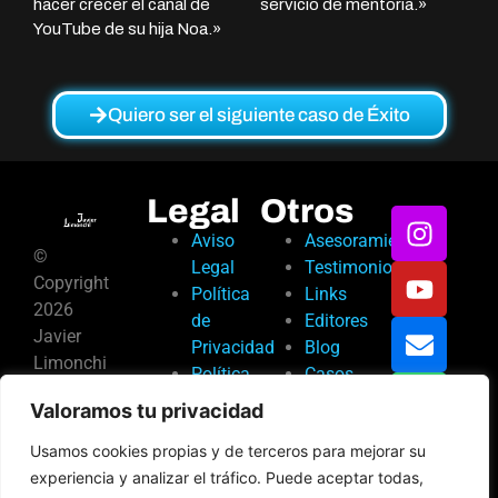
hacer crecer el canal de
servicio de mentoría.»
YouTube de su hija Noa.»
Quiero ser el siguiente caso de Éxito
Legal
Otros
Aviso
Asesoramiento
©
Legal
Testimonios
Copyright
Política
Links
2026
de
Editores
Javier
Privacidad
Blog
Limonchi
Política
Casos
de
de
Valoramos tu privacidad
Cookies
Éxito
Usamos cookies propias y de terceros para mejorar su
Condiciones
experiencia y analizar el tráfico. Puede aceptar todas,
de