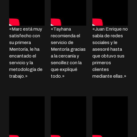
«Marc está muy
«Tayhana
«Juan Enrique no
satisfecho con
recomienda el
sabía de redes
su primera
servicio de
sociales y le
Mentoría, le ha
Mentoría gracias
asesoré hasta
encantado el
a la cercanía y
que obtuvo sus
servicio y la
sencillez con la
primeros
metodología de
que expliqué
clientes
trabajo.»
todo.»
mediante ellas.»