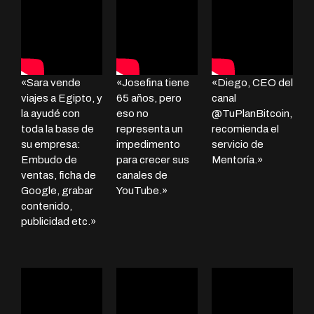
«Sara vende
«Josefina tiene
«Diego, CEO del
viajes a Egipto, y
65 años, pero
canal
la ayudé con
eso no
@TuPlanBitcoin,
toda la base de
representa un
recomienda el
su empresa:
impedimento
servicio de
Embudo de
para crecer sus
Mentoría.»
ventas, ficha de
canales de
Google, grabar
YouTube.»
contenido,
publicidad etc.»