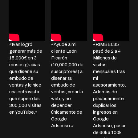
«Iván logró
«Ayudé a mi
«RIMBEL35
generar más de
cliente León
pasó de 2 a 4
15,000€ en 3
Picarón
Millones de
meses gracias
(10,000,000 de
visitas
que diseñé su
suscriptores) a
mensuales tras
embudo de
diseñar su
mi
ventas y le hice
embudo de
asesoramiento.
una entrevista
ventas, crear la
Además de
que superó las
web, y no
prácticamente
300,000 visitas
depender
duplicar los
en YouTube.»
únicamente de
ingresos en
Google
Google
Adsense.»
Adsense, pasar
de 60k a 100k