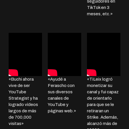
seguidores en
TikTok en 3
meses, etc.»
«Buchi ahora
«Ayudé a
«TiLeix logró
vive de ser
Ferascho con
monetizar su
YouTube
sus diversos
canal y fui capaz
Strategist y ha
canales de
de orientarlo
logrado vídeos
YouTube y
para que se le
largos de más
páginas web.»
retiraran un
de 700,000
Strike. Además,
visitas»
alcanzó más de