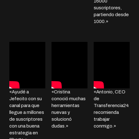
16000
suscriptores,
partiendo desde
1000.»
«Ayudé a
«Cristina
«Antonio, CEO
Jefecito con su
conoció muchas
de
canal para que
herramientas
Transferencia24
llegue a millones
nuevas y
recomienda
de suscriptores
solucionó
trabajar
con una buena
dudas.»
conmigo.»
estrategia en